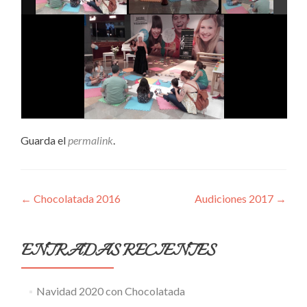
Guarda el
permalink
.
Navegación
←
Chocolatada 2016
Audiciones 2017
→
de
entradas
ENTRADAS RECIENTES
Navidad 2020 con Chocolatada