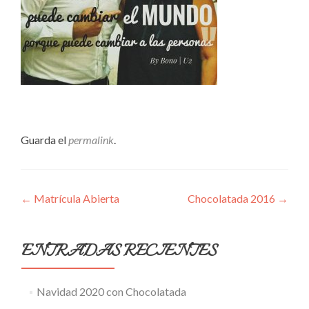
Guarda el
permalink
.
Navegación
←
Matrícula Abierta
Chocolatada 2016
→
de
entradas
ENTRADAS RECIENTES
Navidad 2020 con Chocolatada