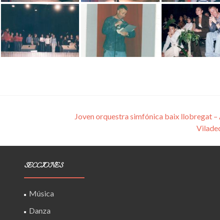
Joven orquestra simfónica baix llobregat –
Vilade
SECCIONES
Música
Danza