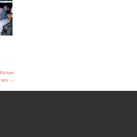
 Atrium
cans
→