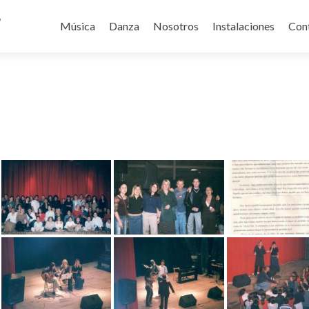
Ir
o
al
Música
Danza
Nosotros
Instalaciones
Con
contenido