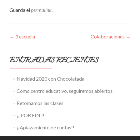
Guarda el
permalink
.
Navegación
←
3 escuela
Colaboraciones
→
de
entradas
ENTRADAS RECIENTES
Navidad 2020 con Chocolatada
Como centro educativo, seguiremos abiertos.
Retomamos las clases
¡¡ POR FIN !!
¡¡Aplazamiento de cuotas!!