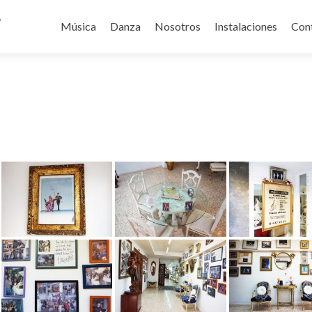
Ir
o
al
Música
Danza
Nosotros
Instalaciones
Con
contenido