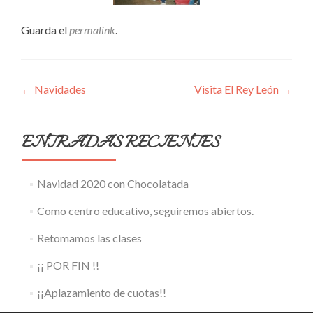
Guarda el
permalink
.
Navegación
←
Navidades
Visita El Rey León
→
de
entradas
ENTRADAS RECIENTES
Navidad 2020 con Chocolatada
Como centro educativo, seguiremos abiertos.
Retomamos las clases
¡¡ POR FIN !!
¡¡Aplazamiento de cuotas!!